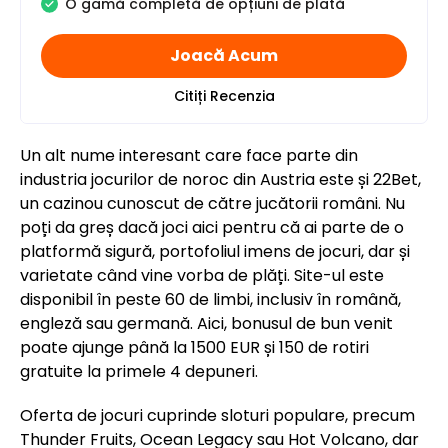
O gamă completă de opțiuni de plată
Joacă Acum
Citiți Recenzia
Un alt nume interesant care face parte din
industria jocurilor de noroc din Austria este și 22Bet,
un cazinou cunoscut de către jucătorii români. Nu
poți da greș dacă joci aici pentru că ai parte de o
platformă sigură, portofoliul imens de jocuri, dar și
varietate când vine vorba de plăți. Site-ul este
disponibil în peste 60 de limbi, inclusiv în română,
engleză sau germană. Aici, bonusul de bun venit
poate ajunge până la 1500 EUR și 150 de rotiri
gratuite la primele 4 depuneri.
Oferta de jocuri cuprinde sloturi populare, precum
Thunder Fruits, Ocean Legacy sau Hot Volcano, dar