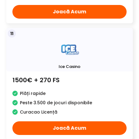
Joacă Acum
11
Ice Casino
1500€ + 270 FS
Plăți rapide
Peste 3.500 de jocuri disponibile
Curacao Licență
Joacă Acum