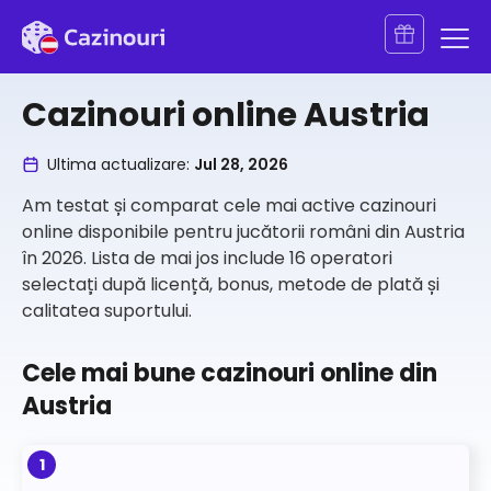
Promoție bonus
Cazinouri online Austria
Mino Casino
Ultima actualizare:
Jul 28, 2026
250% Până La
2300€ + 400FS
Am testat și comparat cele mai active cazinouri
online disponibile pentru jucătorii români din Austria
în 2026. Lista de mai jos include 16 operatori
Winshark Casino
240% Până La
selectați după licență, bonus, metode de plată și
2500€ + 300FS
calitatea suportului.
Wild Tokyo Casino
Cele mai bune cazinouri online din
250% Până La
Austria
3000€ + 600FS
1
CasinoRex Casino
Până La 1000€ +