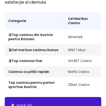
satisfacție al clientului.
Cel Mai Bun
Categorie
Casino
🥇Top cazinou din Austria
Winshark
pentru Romani:
🥈Cel mai bun cazinou bonus:
Wild Tokyo
🥉Top cazinouri live:
GG.BET Casino
Cazinou cu plăți rapide:
Mafia Casino
Top cazinou pentru pariuri
22bet Casino
sportive Austria:
Quick Tip