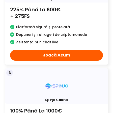
225% Până La 600€
+ 275FS
Platformă sigură și protejată
Depuneri și retrageri de criptomonede
Asistență prin chat live
Joacă Acum
6
Spinjo Casino
100% Până La 1000€