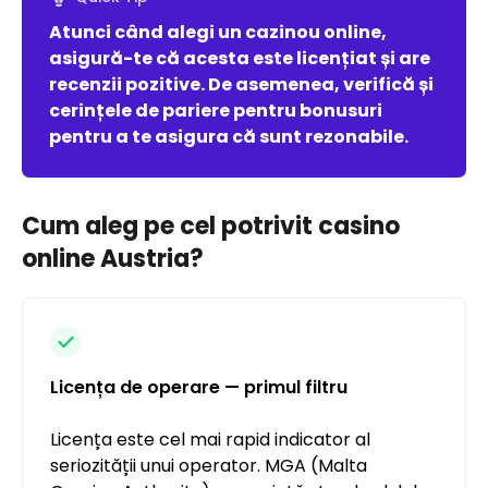
Atunci când alegi un cazinou online,
asigură-te că acesta este licențiat și are
recenzii pozitive. De asemenea, verifică și
cerințele de pariere pentru bonusuri
pentru a te asigura că sunt rezonabile.
Cum aleg pe cel potrivit casino
online Austria?
Licența de operare — primul filtru
Licența este cel mai rapid indicator al
seriozității unui operator. MGA (Malta