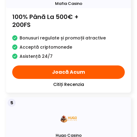
Mafia Casino
100% Până La 500€ +
200FS
Bonusuri regulate și promoții atractive
Acceptă criptomonede
Asistență 24/7
Joacă Acum
Citiți Recenzia
5
Hugo Casino