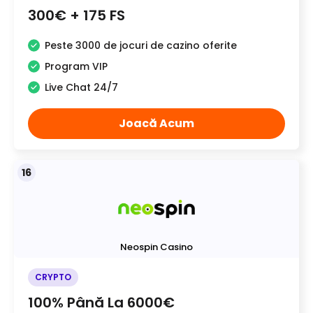
300€ + 175 FS
Peste 3000 de jocuri de cazino oferite
Program VIP
Live Chat 24/7
Joacă Acum
16
Neospin Casino
CRYPTO
100% Până La 6000€