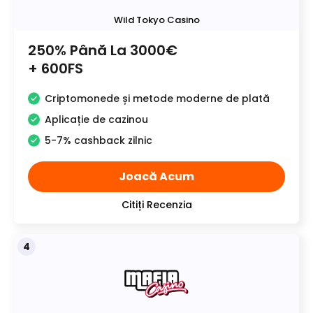
Wild Tokyo Casino
250% Până La 3000€
+ 600FS
Criptomonede și metode moderne de plată
Aplicație de cazinou
5-7% cashback zilnic
Joacă Acum
Citiți Recenzia
4