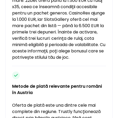
mare. 22bet oferă până la 1.500 EUR cu rulaj
x35, ceea ce înseamnă condiții accesibile
pentru un pachet generos. CasinoRex ajunge
la 1.000 EUR, iar SlotsGallery oferă cel mai
mare pachet din listă — până la 6.500 EUR la
primele trei depuneri. Înainte de activare,
verifică trei lucruri: cerința de rulaj, cota
minimă eligibilă și perioada de valabilitate. Cu
aceste informații, poți alege bonusul care se
potrivește stilului tău de joc.
Metode de plată relevante pentru români
în Austria
Oferta de plată este una dintre cele mai
complete din regiune. Trustly funcționează
direct prin băncile austriece, fără cont