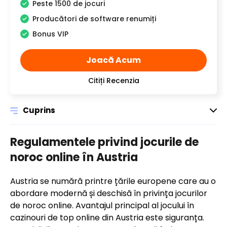
Peste 1500 de jocuri
Producători de software renumiți
Bonus VIP
Joacă Acum
Citiți Recenzia
Cuprins
Cele Mai Bune Cazinouri Online Din Austria
Regulamentele Privind Jocurile De Noroc Online În
Regulamentele privind jocurile de
Austria
noroc online în Austria
Cum Aleg Pe Cel Potrivit Casino Online Austria?
TOP 5 Cele Mai Bune Cazinouri Online În Austria
Austria se numără printre țările europene care au o
abordare modernă și deschisă în privința jocurilor
CasinoREX
de noroc online. Avantajul principal al jocului în
22bet
cazinouri de top online din Austria este siguranța.
SlotsGallery