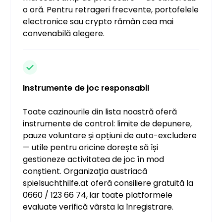
o oră. Pentru retrageri frecvente, portofelele
electronice sau crypto rămân cea mai
convenabilă alegere.
Instrumente de joc responsabil
Toate cazinourile din lista noastră oferă
instrumente de control: limite de depunere,
pauze voluntare și opțiuni de auto-excludere
— utile pentru oricine dorește să își
gestioneze activitatea de joc în mod
conștient. Organizația austriacă
spielsuchthilfe.at oferă consiliere gratuită la
0660 / 123 66 74, iar toate platformele
evaluate verifică vârsta la înregistrare.