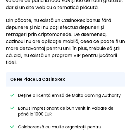
valoare de până la 1000 EUR și 100 de rotiri gratuite,
dar și un site web cu o tematică plăcută.
Din păcate, nu există un CasinoRex bonus fără
depunere și nici nu poți efectua depuneri și
retrageri prin criptomonede. De asemenea,
cazinoul nu are aplicație mobilă, ceea ce poate fi un
mare dezavantaj pentru unii. În plus, trebuie să știi
că, aici, nu există un program VIP pentru jucătorii
fideli.
Ce Ne Place La CasinoRex
Deține o licență emisă de Malta Gaming Authority
Bonus impresionant de bun venit în valoare de
până la 1000 EUR
Colaborează cu multe organizații pentru