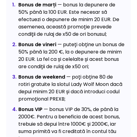
Bonus de marți
— bonus la depunere de
50% până la 100 EUR. Este necesar să
efectuezi o depunere de minim 20 EUR. De
asemenea, această promoție prevede
condiții de rulaj de x50 de ori bonusul;
Bonus de vineri
— puteți obține un bonus de
50% până la 200 €, la o depunere de minim
20 EUR. La fel ca și celelalte și acest bonus
are condiții de rulaj de x50 ori;
Bonus de weekend
— poți obține 80 de
rotiri gratuite la slotul Lady Wolf Moon dacă
depui minim 20 EUR și dacă introduci codul
promoțional PREXB;
Bonus VIP
— bonus VIP de 30%, de până la
2000€. Pentru a beneficia de acest bonus,
trebuie să depui între 1000€ și 2000€, iar
suma primită va fi creditată în contul tău