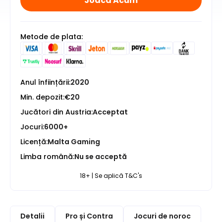
Joacă Acum
100FS
Metode de plata:
Anul înființării:
2020
Min. depozit:
€20
Jucători din Austria:
Acceptat
Jocuri:
6000+
Licență:
Malta Gaming
Limba română:
Nu se acceptă
18+ | Se aplică T&C's
Detalii
Pro și Contra
Jocuri de noroc