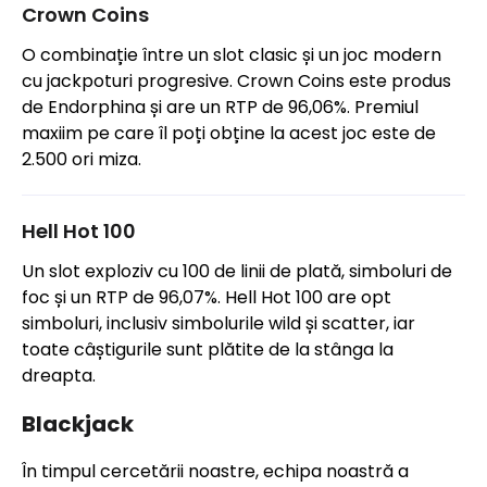
Crown Coins
O combinație între un slot clasic și un joc modern
cu jackpoturi progresive. Crown Coins este produs
de Endorphina și are un RTP de 96,06%. Premiul
maxiim pe care îl poți obține la acest joc este de
2.500 ori miza.
Hell Hot 100
Un slot exploziv cu 100 de linii de plată, simboluri de
foc și un RTP de 96,07%. Hell Hot 100 are opt
simboluri, inclusiv simbolurile wild și scatter, iar
toate câștigurile sunt plătite de la stânga la
dreapta.
Blackjack
În timpul cercetării noastre, echipa noastră a