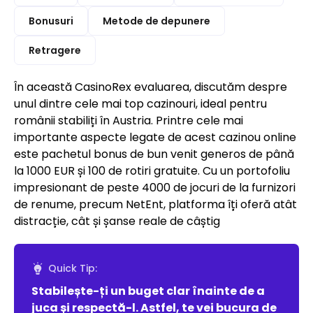
Bonusuri
Metode de depunere
Retragere
În această CasinoRex evaluarea, discutăm despre
unul dintre cele mai top cazinouri, ideal pentru
românii stabiliți în Austria. Printre cele mai
importante aspecte legate de acest cazinou online
este pachetul bonus de bun venit generos de până
la 1000 EUR și 100 de rotiri gratuite. Cu un portofoliu
impresionant de peste 4000 de jocuri de la furnizori
de renume, precum NetEnt, platforma îți oferă atât
distracție, cât și șanse reale de câștig
Quick Tip:
Stabilește-ți un buget clar înainte de a
juca și respectă-l. Astfel, te vei bucura de