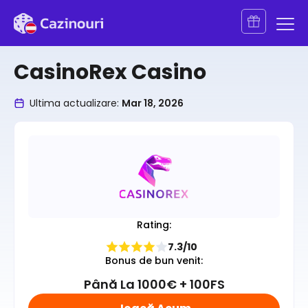
Promoție bonus
CasinoRex Casino
Mino Casino
Ultima actualizare:
Mar 18, 2026
250% Până La
2300€ + 400FS
Winshark Casino
240% Până La
2500€ + 300FS
Rating:
Wild Tokyo Casino
250% Până La
7.3/10
3000€ + 600FS
Bonus de bun venit:
Până La 1000€ + 100FS
CasinoRex Casino
Până La 1000€ +