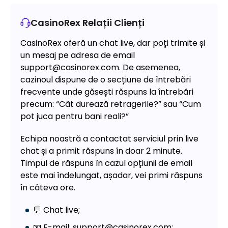
CasinoRex Relații Clienți
CasinoRex oferă un chat live, dar poți trimite și
un mesaj pe adresa de email
support@casinorex.com. De asemenea,
cazinoul dispune de o secțiune de întrebări
frecvente unde găsești răspuns la întrebări
precum: “Cât durează retragerile?” sau “Cum
pot juca pentru bani reali?”
Echipa noastră a contactat serviciul prin live
chat și a primit răspuns în doar 2 minute.
Timpul de răspuns în cazul opțiunii de email
este mai îndelungat, așadar, vei primi răspuns
în câteva ore.
💬 Chat live;
📧 E-mail: support@casinorex.com;