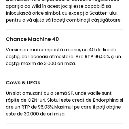
apariția ca Wild în acest joc și este capabilă să
înlocuiască orice simbol, cu excepția Scatter-ului,
pentru a vă ajuta să faceți combinații câștigătoare.
Chance Machine 40
Versiunea mai compactă a seriei, cu 40 de linii de
câștig, dar aceeași atmosferă. Are RTP 96,00% și un
câștgi maxim de 3.000 ori miza.
Cows & UFOs
Un slot amuzant cu o temă SF, unde vacile sunt
răpite de OZN-uri. Slotul este creat de Endorphina și
are un RTP de 96,03%.Maximul pe care îl poți obține
este de 30.000 de ori miza.