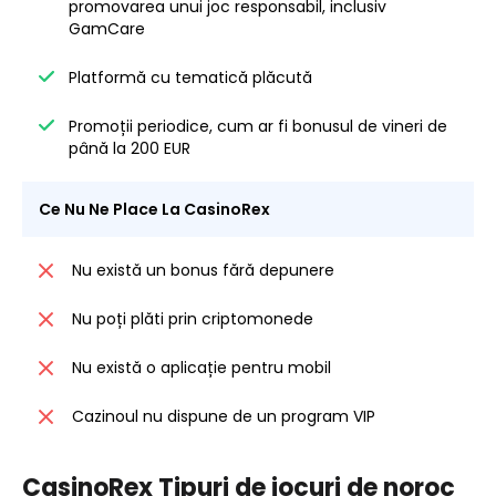
promovarea unui joc responsabil, inclusiv
GamCare
Platformă cu tematică plăcută
Promoții periodice, cum ar fi bonusul de vineri de
până la 200 EUR
Ce Nu Ne Place La CasinoRex
Nu există un bonus fără depunere
Nu poți plăti prin criptomonede
Nu există o aplicație pentru mobil
Cazinoul nu dispune de un program VIP
CasinoRex Tipuri de jocuri de noroc