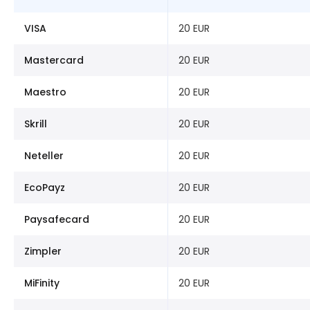
VISA
20 EUR
Mastercard
20 EUR
Maestro
20 EUR
Skrill
20 EUR
Neteller
20 EUR
EcoPayz
20 EUR
Paysafecard
20 EUR
Zimpler
20 EUR
MiFinity
20 EUR