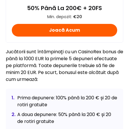
50% Până La 200€ + 20FS
Min. depozit:
€20
Joacă Acum
Jucătorii sunt întâmpinați cu un CasinoRex bonus de
până la 1000 EUR la primele 5 depuneri efectuate
pe platformă. Toate depunerile trebuie să fie de
minim 20 EUR. Pe scurt, bonusul este alcătuit după
cum urmează:
Prima depunere: 100% până la 200 € și 20 de
rotiri gratuite
A doua depunere: 50% până la 200 € și 20
de rotiri gratuite